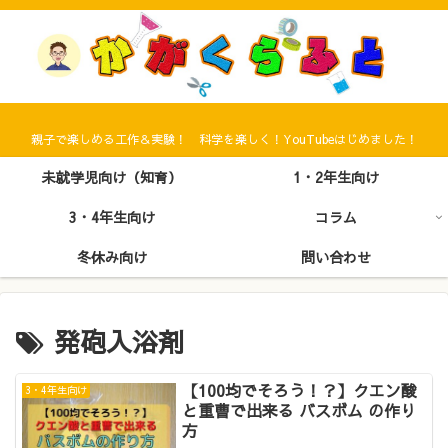
親子で楽しめる工作＆実験！ 科学を楽しく！YouTubeはじめました！
未就学児向け（知育）
1・2年生向け
3・4年生向け
コラム
冬休み向け
問い合わせ
発砲入浴剤
【100均でそろう！？】クエン酸
3・4年生向け
と重曹で出来る バスボム の作り
方