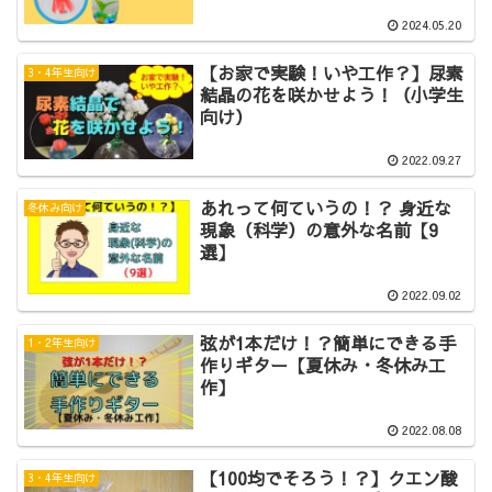
2024.05.20
【お家で実験！いや工作？】尿素
3・4年生向け
結晶の花を咲かせよう！（小学生
向け）
2022.09.27
あれって何ていうの！？ 身近な
冬休み向け
現象（科学）の意外な名前【9
選】
2022.09.02
弦が1本だけ！？簡単にできる手
1・2年生向け
作りギター【夏休み・冬休み工
作】
2022.08.08
【100均でそろう！？】クエン酸
3・4年生向け