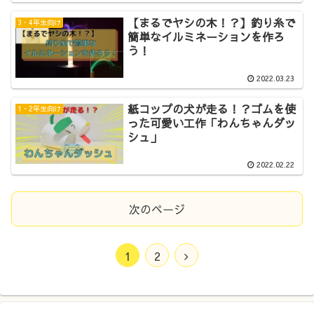
【まるでヤシの木！？】釣り糸で
3・4年生向け
簡単なイルミネーションを作ろ
う！
2022.03.23
紙コップの犬が走る！？ゴムを使
1・2年生向け
った可愛い工作「わんちゃんダッ
シュ」
2022.02.22
次のページ
1
2