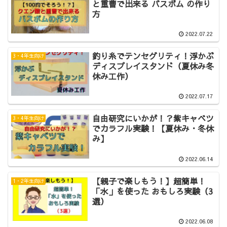
と重曹で出来る バスボム の作り
方
2022.07.22
釣り糸でテンセグリティ！浮かぶ
3・4年生向け
ディスプレイスタンド（夏休み冬
休み工作）
2022.07.17
自由研究にいかが！？紫キャベツ
3・4年生向け
でカラフル実験！【夏休み・冬休
み】
2022.06.14
【親子で楽しもう！】超簡単！
1・2年生向け
「水」を使った おもしろ実験（3
選）
2022.06.08