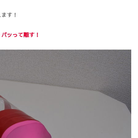
えます！
、パッって離す！